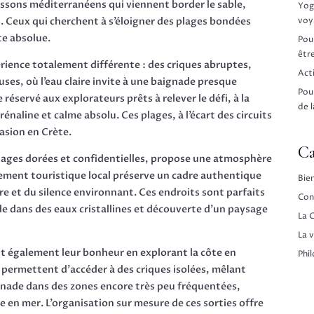
issons méditerranéens qui viennent border le sable,
Yog
voy
s. Ceux qui cherchent à s’éloigner des plages bondées
te absolue.
Pou
êtr
érience totalement différente : des criques abruptes,
Act
uses, où l’eau claire invite à une baignade presque
Pou
e réservé aux explorateurs prêts à relever le défi, à la
de l
naline et calme absolu. Ces plages, à l’écart des circuits
vasion en Crète.
Ca
 plages dorées et confidentielles, propose une atmosphère
ement touristique local préserve un cadre authentique
Bie
re et du silence environnant. Ces endroits sont parfaits
Con
de dans des eaux cristallines et découverte d’un paysage
La C
La 
t également leur bonheur en explorant la côte en
Phi
 permettent d’accéder à des criques isolées, mêlant
gnade dans des zones encore très peu fréquentées,
 en mer. L’organisation sur mesure de ces sorties offre