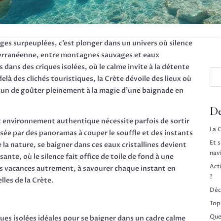
lages surpeuplées, c’est plonger dans un univers où silence
iterranéenne, entre montagnes sauvages et eaux
 dans des criques isolées, où le calme invite à la détente
là des clichés touristiques, la Crète dévoile des lieux où
un de goûter pleinement à la magie d’une baignade en
De
et environnement authentique nécessite parfois de sortir
La 
ée par des panoramas à couper le souffle et des instants
Et s
 la nature, se baigner dans ces eaux cristallines devient
nav
ante, où le silence fait office de toile de fond à une
Acti
es vacances autrement, à savourer chaque instant en
?
lles de la Crète.
Déco
Top
Que
ues isolées idéales pour se baigner dans un cadre calme