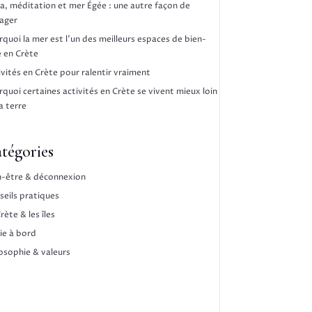
a, méditation et mer Égée : une autre façon de
ager
rquoi la mer est l’un des meilleurs espaces de bien-
e en Crète
ivités en Crète pour ralentir vraiment
rquoi certaines activités en Crète se vivent mieux loin
a terre
tégories
n-être & déconnexion
seils pratiques
rète & les îles
vie à bord
losophie & valeurs