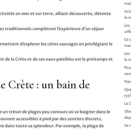
mas
Act
activités en mer et sur terre, alliant découverte, détente
la 
Les
ges traditionnels complètent l’expérience d’un séjour
cell
Ce q
mettent d’explorer les côtes sauvages en privilégiant le
mar
Les
t de la Crète et de ses eaux paisibles est le printemps et
la t
Pou
sau
de Crète : un bain de
Navi
Qua
ryt
La C
Obs
e un trésor de plages peu connues où se baigner dans le
dep
ouvent accessibles à pied par des sentiers discrets,
Se 
me dans toute sa splendeur. Par exemple, la plage de