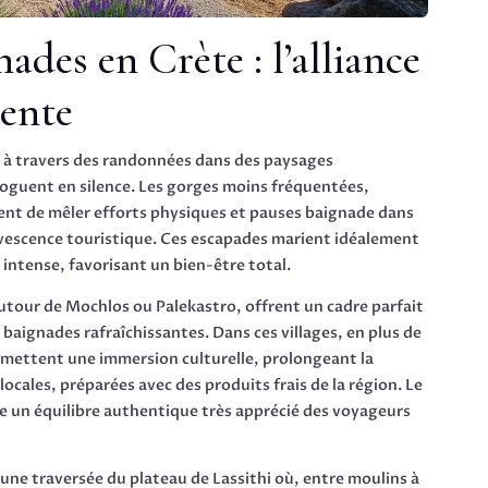
des en Crète : l’alliance
tente
i à travers des randonnées dans des paysages
loguent en silence. Les gorges moins fréquentées,
t de mêler efforts physiques et pauses baignade dans
fervescence touristique. Ces escapades marient idéalement
n intense, favorisant un bien-être total.
utour de Mochlos ou Palekastro, offrent un cadre parfait
aignades rafraîchissantes. Dans ces villages, en plus de
ermettent une immersion culturelle, prolongeant la
ocales, préparées avec des produits frais de la région. Le
e un équilibre authentique très apprécié des voyageurs
ne traversée du plateau de Lassithi où, entre moulins à