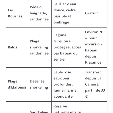
Seul lac d’eau
Pédalo,
Lac
douce, cadre
baignade,
Gratuit
Kournás
paisible et
randonnée
ombragé
Environ 70
Lagune
€ pour
Plage,
turquoise
excursion
Balos
snorkeling,
protégée, accès
bateau
randonnée
par bateau ou
depuis
sentier
Kissamos
Sable rose,
Transfert
eaux peu
depuis La
Plage
Détente,
profondes,
Canée à
d’Elafonisi
snorkeling
faune marine
partir de 33
abondante
€
Réserve
Snorkeling,
naturelle et site