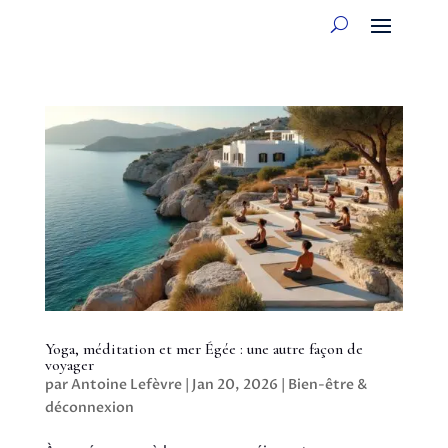
Yoga, méditation et mer Égée : une autre façon de
voyager
par
Antoine Lefèvre
|
Jan 20, 2026
|
Bien-être &
déconnexion