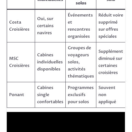
solos
Événements
Réduit voire
Oui, sur
Costa
et
supprimé
certains
Croisières
rencontres
sur offres
navires
organisées
spéciales
Groupes de
Supplément
Cabines
voyageurs
MSC
diminué sur
individuelles
solos,
Croisières
certaines
disponibles
activités
croisières
thématiques
Cabines
Programmes
Souvent
Ponant
single
exclusifs
non
confortables
pour solos
appliqué